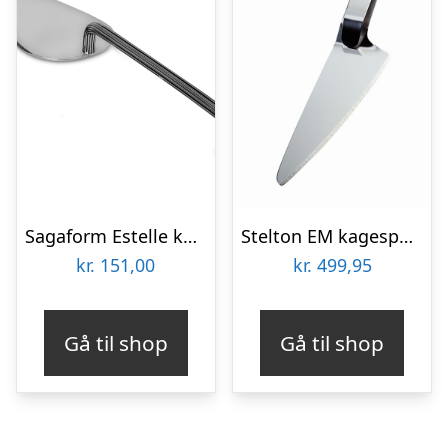
Sagaform Estelle kagespade
Stelton EM kagespade : Erling Christensen Møbler
kr.
151,00
kr.
499,95
Gå til shop
Gå til shop