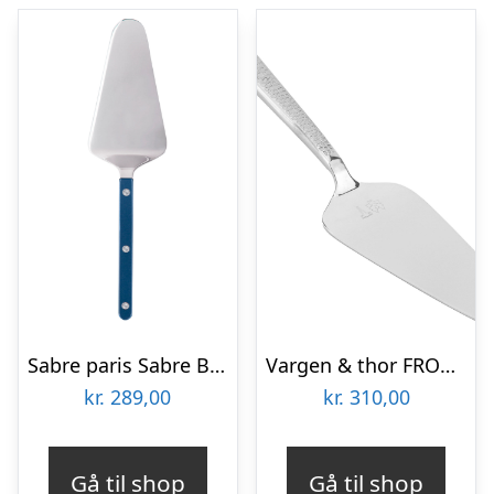
Sabre paris Sabre Bistrot Pearl Kagespade, stålblå
Vargen & thor FROST kagespade, Gråfot
kr.
289,00
kr.
310,00
Gå til shop
Gå til shop