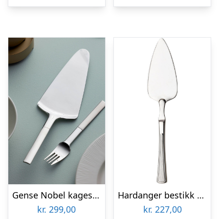
Gense Nobel kagespade, mat/blankt stål
Hardanger bestikk Ramona Kagespade
kr.
299,00
kr.
227,00