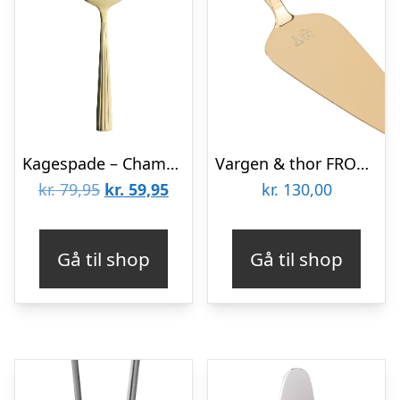
Kagespade – Champagne guld
Vargen & thor FROST kagespade, Nimbus
Den
Den
kr.
79,95
kr.
59,95
kr.
130,00
oprindelige
aktuelle
pris
pris
Gå til shop
Gå til shop
var:
er:
kr. 79,95.
kr. 59,95.