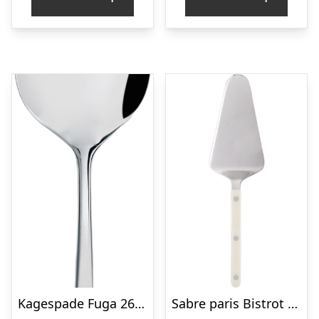
Kagespade Fuga 26,2 cm Mat/blankt Stål
Sabre paris Bistrot Solid kagespade 27 cm, ivory