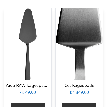
Aida RAW kagespade i rustfrit stål, sort
Cct Kagespade
kr.
49,00
kr.
349,00