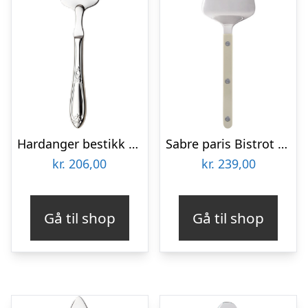
Hardanger bestikk Nina Kagespade
Sabre paris Bistrot Solid kagespade 27 cm, light kaki
kr.
206,00
kr.
239,00
Gå til shop
Gå til shop