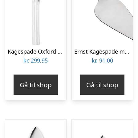
Kagespade Oxford 25,7 cm Blankt Stål
Ernst Kagespade metal/mørkt træ
kr.
299,95
kr.
91,00
Gå til shop
Gå til shop